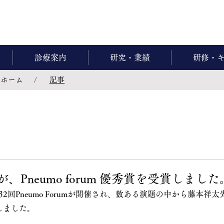
診療案内
研究・業績
研修・
ホーム
記事
/
、Pneumo forum 優秀賞を受賞しました
32回Pneumo Forumが開催され、数ある演題の中から藤本祥太先生
賞しました。