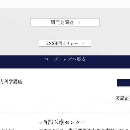
同門会関連 ›
SNS運用ポリシー ›
ページトップへ戻る
 内科学講座
医局直通
●
西部医療センター