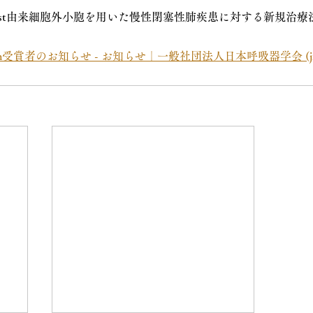
roblast由来細胞外小胞を用いた慢性閉塞性肺疾患に対する新規治
rum受賞者のお知らせ - お知らせ｜一般社団法人日本呼吸器学会 (jrs.o