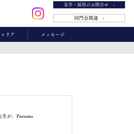
見学・採用のお問合せ ›
同門会関連 ›
キャリア
メッセージ
。
が、Pneumo 