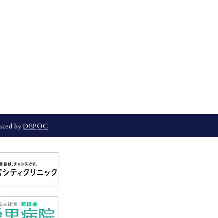
duced by
DEPOC