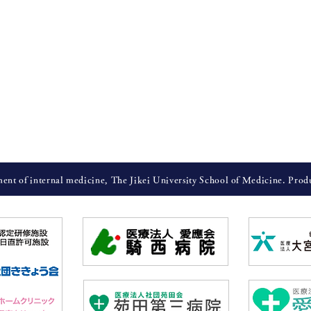
nt of internal medicine, The Jikei University School of Medicine. Pro