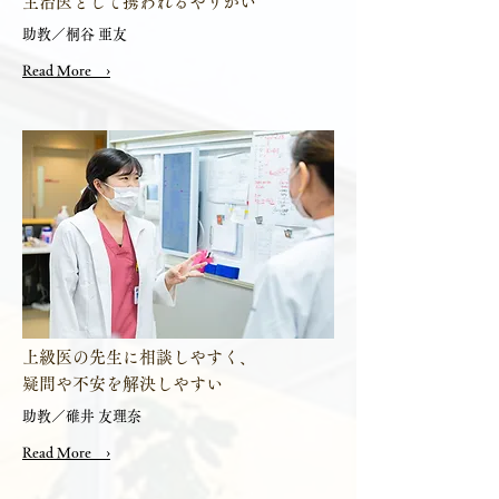
主治医として携われるやりがい
助教／桐谷 亜友
Read More ›
上級医の先生に相談しやすく、
疑問や不安を解決しやすい
助教／碓井 友理奈
Read More ›