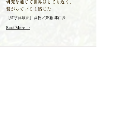
研究を通じて世界はとても近く、
繋がっていると感じた
［留学体験記］助教／斉藤 那由多
Read More ›
同門会関連 ›
SNS運用ポリシー ›
ページトップへ戻る
東京慈恵会医科大学 内科学講座
呼吸器内科
見学・採用のお問合せ ›
医局直通TEL：03-3433-1111(内3271)