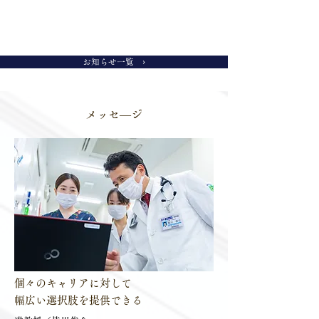
お知らせ一覧 ›
ERS Congress 2025 in
第48回呼吸器内視
Amsterdam
学会学術集会
メッセ―ジ
​個々のキャリアに対して
幅広い選択肢を提供できる