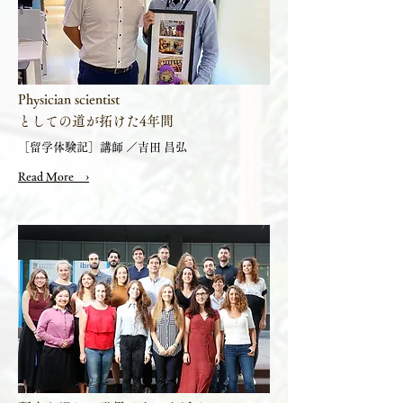
Physician scientist
としての道が拓けた4年間
［留学体験記］講師 ／吉田 昌弘
Read More ›