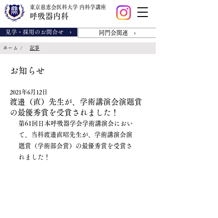
東京慈恵会医科大学 内科学講座
呼吸器内科
見学・採用のお問合せ ›
同門会関連 ›
/
ホーム
記事
​お知らせ
2021年6月12日
渡邉（直）先生が、学術講演会演題賞
の最優秀賞を受賞されました！
第61回日本呼吸器学会学術講演会におい
て、当科渡邉直昭先生が、学術講演会演
題賞（学術部会賞）の最優秀賞を受賞さ
れました！